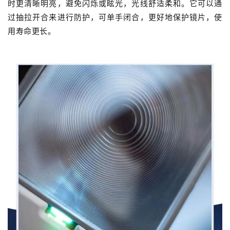
时更清晰明亮，避免闪烁或眩光，
光线舒适柔和
。
它
可以通
过抽拉开合来进行防护，可单手闭合，更好地保护镜片，使
用寿命更长。