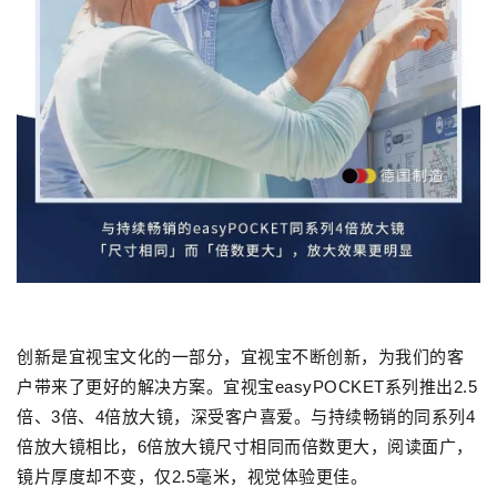
创新是宜视宝文化的一部分，宜视宝不断创新，为我们的客
户带来了更好的解决方案。
宜视宝
easyPOCKET
系列推
出
2.
5
倍
、
3倍
、4倍
放大镜，深受客户喜爱。
与
持续畅销的
同系列4
倍放大镜相比，6倍放大镜尺寸相同而倍数更大，
阅读面广，
镜片厚度却不变，仅2.5毫米，视觉体验更佳。