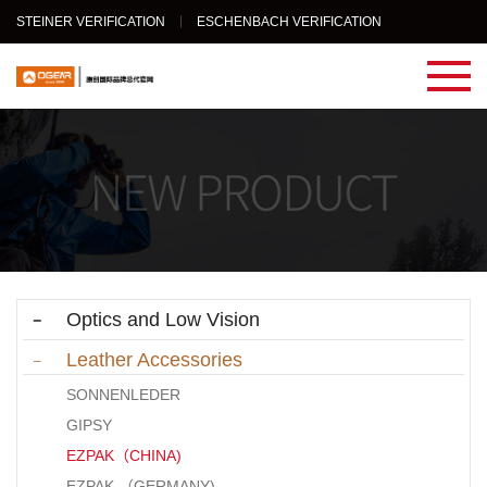
STEINER VERIFICATION
ESCHENBACH VERIFICATION
Optics and Low Vision
Leather Accessories
SONNENLEDER
GIPSY
EZPAK（CHINA)
EZPAK （GERMANY)