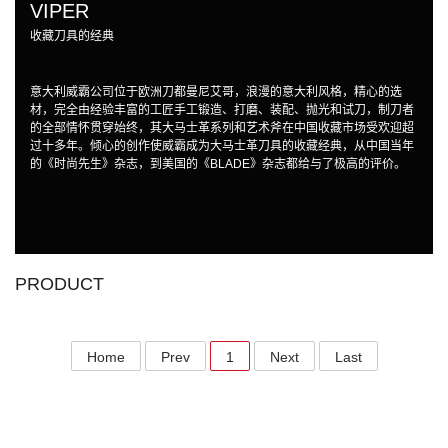
VIPER
收藏刀具的经典
意大利威霸公司位于欧洲刀都曼尼艾哥，浪漫的意大利风格，精心的选
材，完全由经验丰富的工匠手工锻造、打磨、装配、抛光和试刀，制刀者
的全部情怀贯穿始终，其大马士革系列和艺术斧在中国收藏市场受欢迎超
过十多年。倾心的创作使威霸成为大马士革刀具的收藏经典，从中国当年
的《时尚先生》杂志，到美国的《BLADE》杂志都给与了极高的评价。
PRODUCT
Home
Prev
1
Next
Last