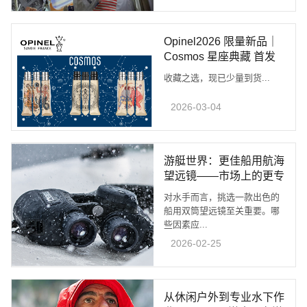
Opinel2026 限量新品｜
Cosmos 星座典藏 首发
上市
收藏之选，现已少量到货...
2026-03-04
游艇世界：更佳船用航海
望远镜——市场上的更专
业选择!
对水手而言，挑选一款出色的
船用双筒望远镜至关重要。哪
些因素应...
2026-02-25
从休闲户外到专业水下作