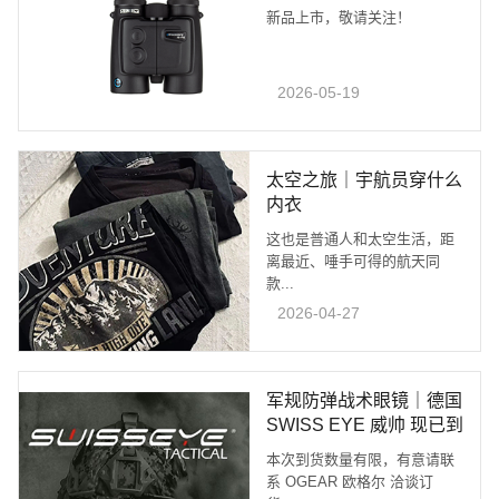
（全球同步）
新品上市，敬请关注！
2026-05-19
太空之旅｜宇航员穿什么
内衣
这也是普通人和太空生活，距
离最近、唾手可得的航天同
款...
2026-04-27
军规防弹战术眼镜｜德国
SWISS EYE 威帅 现已到
货
本次到货数量有限，有意请联
系 OGEAR 欧格尔 洽谈订